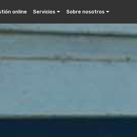
tión online
Servicios
Sobre nosotros