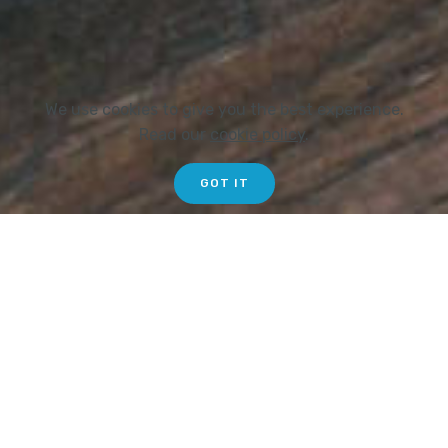
We use cookies to give you the best experience.
Read our
cookie policy
.
GOT IT
GESTIÓN LABORAL
- Confeccionamos tus
nóminas mensuales, las pagas extras y los
resúmenes de nóminas con unos precios muy
competitivos.
ASESORAMIENTO LABORAL
- No solamente
gestionamos, te aconsejamos en temas